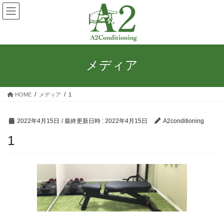
コ
ナ
ン
ビ
テ
ゲ
ン
ー
ツ
シ
へ
ョ
メディア
ス
ン
キ
に
ッ
移
HOME
メディア
1
プ
動
2022年4月15日
/ 最終更新日時 :
2022年4月15日
A2conditioning
1