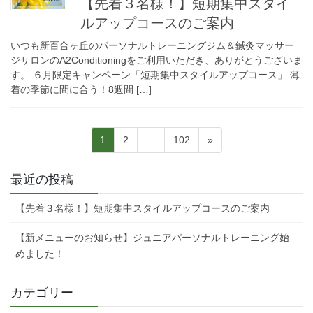
【先着３名様！】短期集中スタイ
ルアップコースのご案内
いつも新百合ヶ丘のパーソナルトレーニングジム＆鍼灸マッサー
ジサロンのA2Conditioningをご利用いただき、ありがとうございま
す。 ６月限定キャンペーン「短期集中スタイルアップコース」 薄
着の季節に間に合う！8週間 […]
投
固
固
固
1
2
…
102
»
稿
定
定
定
ペ
ペ
ペ
の
最近の投稿
ー
ー
ー
ペ
ジ
ジ
ジ
【先着３名様！】短期集中スタイルアップコースのご案内
ー
ジ
【新メニューのお知らせ】ジュニアパーソナルトレーニング始
めました！
送
り
カテゴリー