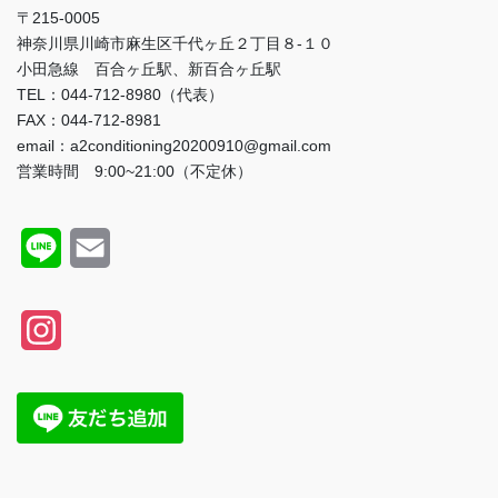
〒215-0005
神奈川県川崎市麻生区千代ヶ丘２丁目８-１０
小田急線 百合ヶ丘駅、新百合ヶ丘駅
TEL：044-712-8980（代表）
FAX：044-712-8981
email：a2conditioning20200910@gmail.com
営業時間 9:00~21:00（不定休）
L
E
i
m
n
a
I
e
i
n
l
s
t
a