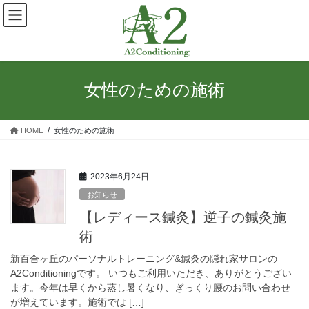
コ
ナ
ン
ビ
テ
ゲ
ン
ー
ツ
シ
へ
ョ
女性のための施術
ス
ン
キ
に
ッ
移
HOME
女性のための施術
プ
動
2023年6月24日
お知らせ
【レディース鍼灸】逆子の鍼灸施
術
新百合ヶ丘のパーソナルトレーニング&鍼灸の隠れ家サロンの
A2Conditioningです。 いつもご利用いただき、ありがとうござい
ます。今年は早くから蒸し暑くなり、ぎっくり腰のお問い合わせ
が増えています。施術では […]