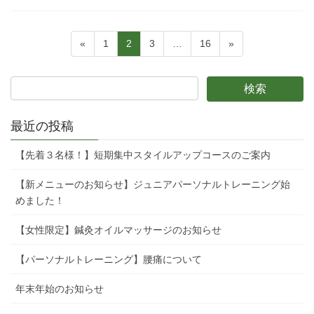
投
固
固
固
固
«
1
2
3
…
16
»
稿
定
定
定
定
ペ
ペ
ペ
ペ
の
ー
ー
ー
ー
ペ
ジ
ジ
ジ
ジ
ー
最近の投稿
ジ
【先着３名様！】短期集中スタイルアップコースのご案内
送
り
【新メニューのお知らせ】ジュニアパーソナルトレーニング始
めました！
【女性限定】鍼灸オイルマッサージのお知らせ
【パーソナルトレーニング】腰痛について
年末年始のお知らせ