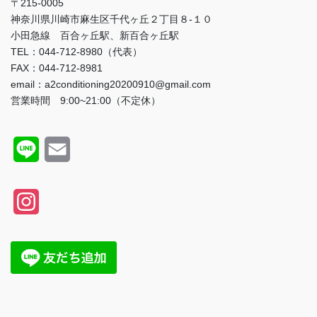
〒215-0005
神奈川県川崎市麻生区千代ヶ丘２丁目８-１０
小田急線 百合ヶ丘駅、新百合ヶ丘駅
TEL：044-712-8980（代表）
FAX：044-712-8981
email：a2conditioning20200910@gmail.com
営業時間 9:00~21:00（不定休）
L
E
i
m
n
a
I
e
i
n
l
s
t
a