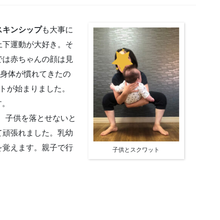
スキンシップ
も大事に
上下運動が大好き。そ
では赤ちゃんの顔は見
も身体が慣れてきたの
ットが始まりました。
す。
が、子供を落とせないと
て頑張れました。乳幼
を覚えます。親子で行
子供とスクワット