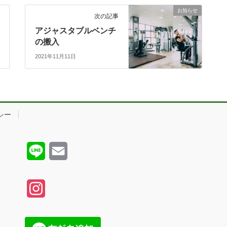
お知らせ
次の記事
アジャスタブルベンチ
の搬入
2021年11月11日
シー
L
E
i
m
n
a
I
e
i
n
l
s