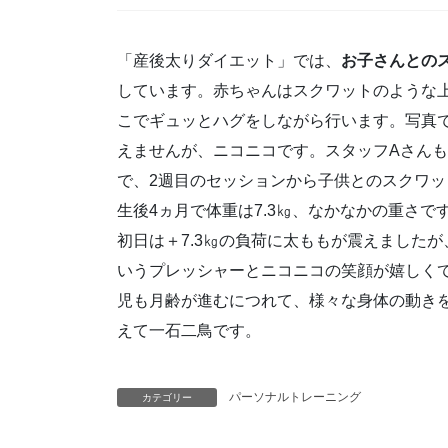
「産後太りダイエット」では、
お子さんとの
しています。赤ちゃんはスクワットのような
こでギュッとハグをしながら行います。写真
えませんが、ニコニコです。スタッフAさん
で、2週目のセッションから子供とのスクワ
生後4ヵ月で体重は7.3㎏、なかなかの重さで
初日は＋7.3㎏の負荷に太ももが震えました
いうプレッシャーとニコニコの笑顔が嬉しく
児も月齢が進むにつれて、様々な身体の動き
えて一石二鳥です。
パーソナルトレーニング
カテゴリー