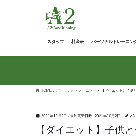
コ
ナ
ン
ビ
テ
ゲ
ン
ー
ツ
シ
へ
ョ
スタッフ
料金表
パーソナルトレーニン
ス
ン
キ
に
ッ
移
プ
動
HOME
パーソナルトレーニング
【ダイエット】子供
2021年10月2日
/ 最終更新日時 :
2021年10月2日
A2c
【ダイエット】子供と