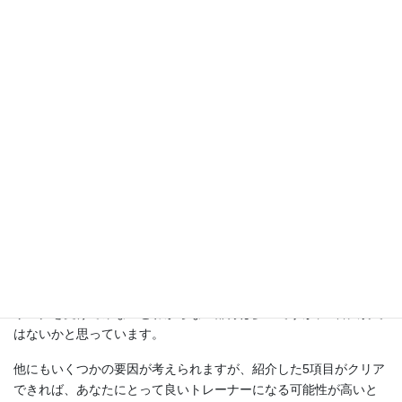
☆トレーニングを行う場所が継続可能な場所である
パーソナルトレーニングを行う場所は、一般的にはスポーツクラ
ブ、パーソナルジム、自宅が多いです。トレーニングを無理なく
継続するためにも、希望する場所でできるか確認しましょう。
☆経験が豊富である
豊富な経験を持つトレーナーは、クライアントごとの体格差や運
動能力などの個人差を把握しています。そのため、種目ごとに一
人ひとりに合ったトレーニングに微調整をすることができます。
この微調整が、後の成果に大きな差を産みます。
☆性格や人柄の相性
相性が合わないとトレーニングをするのが億劫になり、結果が出
る前に辞めてしまうパターンが多いです。実際に体験やカウンセ
リングを受けてみないとわからない部分は多いですが、1番大切で
はないかと思っています。
他にもいくつかの要因が考えられますが、紹介した5項目がクリア
できれば、あなたにとって良いトレーナーになる可能性が高いと