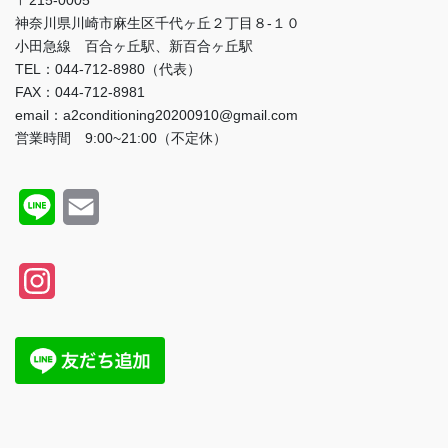
〒215-0005
神奈川県川崎市麻生区千代ヶ丘２丁目８-１０
小田急線 百合ヶ丘駅、新百合ヶ丘駅
TEL：044-712-8980（代表）
FAX：044-712-8981
email：a2conditioning20200910@gmail.com
営業時間 9:00~21:00（不定休）
L
E
i
m
n
a
I
e
i
n
l
s
t
a