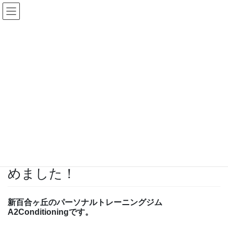
コ
ナ
ン
ビ
テ
ゲ
ン
ー
ツ
シ
へ
ョ
お知らせ
ス
ン
キ
に
ッ
移
HOME
お知らせ
【美容鍼灸】美容鍼灸コースはじめました！
プ
動
2022年6月16日
/ 最終更新日時 :
2025年5月24日
A2conditioning
お知らせ
【美容鍼灸】美容鍼灸コースはじ
めました！
新百合ヶ丘のパーソナルトレーニングジム
A2Conditioningです。