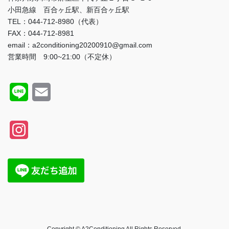
小田急線 百合ヶ丘駅、新百合ヶ丘駅
TEL：044-712-8980（代表）
FAX：044-712-8981
email：a2conditioning20200910@gmail.com
営業時間 9:00~21:00（不定休）
L
E
i
m
n
a
I
e
i
n
l
s
t
a
g
Copyright © A2Conditioning All Rights Reserved.