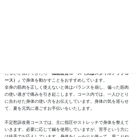
今日は大暑ですね。暑さのピークが今週は続くようなので、ご体
調に気を付けてお過ごしください。
外は暑く、屋内では冷房で涼しく、寒暖差による疲労を感じる方
が増えています。また、夜は寝苦しく疲れが取れず、だるい日が
続いていませんか？最近は腰痛や股関節の痛みなど、「痛み」に
関するお問い合わせが増えています。
体調不良があるときは、
「不定愁訴改善コース」
を、少し身体の
だるさが抜けてきたら
「機能改善コース（又はスタイルアップコ
ース）」
で身体を動かすことをおすすめしています。
全身の筋肉を正しく使えないと体はバランスを崩し、偏った筋肉
の使い過ぎで痛みを引き起こします。コース内では、一人ひとり
に合わせた身体の使い方をお伝えしています。身体の気を巡らせ
て、夏を元気に過ごすお手伝いをいたします。
不定愁訴改善コースでは、主に指圧やストレッチで身体を整えて
いきます。必要に応じて鍼を使用していますが、苦手という方に
は徒手でお応えしています。身体をしっかりと使って、肩こりや