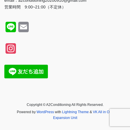
email：a2conditioning20200910@gmail.com
営業時間 9:00~21:00（不定休）
L
E
i
m
n
a
I
e
i
n
l
s
t
a
g
Copyright © A2Conditioning All Rights Reserved.
r
Powered by
WordPress
with
Lightning Theme
&
VK All in One
Expansion Unit
a