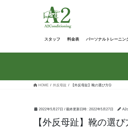
コ
ナ
ン
ビ
テ
ゲ
ン
ー
ツ
シ
へ
ョ
スタッフ
料金表
パーソナルトレーニン
ス
ン
キ
に
ッ
移
プ
動
HOME
外反母趾
【外反母趾】靴の選び方➀
2022年5月27日
/ 最終更新日時 :
2022年5月27日
A2c
【外反母趾】靴の選び