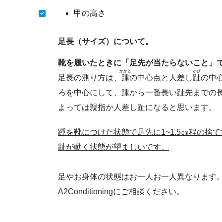
甲の高さ
足長（サイズ）について。
靴を履いたときに「足先が当たらないこと」
かかと
ゆび
足長の測り方は、
踵
の中心点と人差し
趾
の中
ろを中心にして、踵から一番長い趾先までの
よっては親指か人差し趾になると思います。
踵を靴につけた状態で足先に1~1.5㎝程の捨
趾が動く状態が望ましいです。
足やお身体の状態はお一人お一人異なります
A2Conditioningにご相談ください。