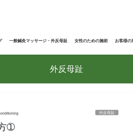
グ
一般鍼灸マッサージ・外反母趾
女性のための施術
お客様の
外反母趾
外反母趾
onditioning
方➀