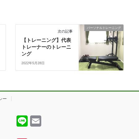
パーソナルトレーニング
次の記事
【トレーニング】代表
トレーナーのトレーニ
ング
2022年5月28日
シー
L
E
i
m