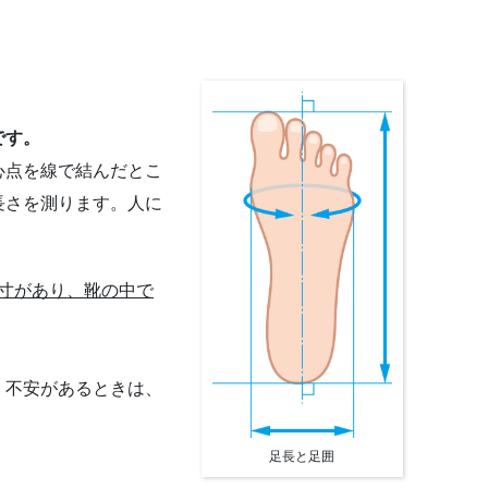
です。
心点を線で結んだとこ
長さを測ります。人に
て寸があり、靴の中で
。不安があるときは、
足長と足囲