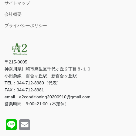
サイトマップ
会社概要
プライバシーポリシー
〒215-0005
神奈川県川崎市麻生区千代ヶ丘２丁目８-１０
小田急線 百合ヶ丘駅、新百合ヶ丘駅
TEL：044-712-8980（代表）
FAX：044-712-8981
email：a2conditioning20200910@gmail.com
営業時間 9:00~21:00（不定休）
L
E
i
m