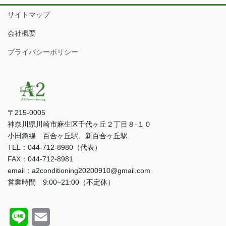
サイトマップ
会社概要
プライバシーポリシー
〒215-0005
神奈川県川崎市麻生区千代ヶ丘２丁目８-１０
小田急線 百合ヶ丘駅、新百合ヶ丘駅
TEL：044-712-8980（代表）
FAX：044-712-8981
email：a2conditioning20200910@gmail.com
営業時間 9:00~21:00（不定休）
L
E