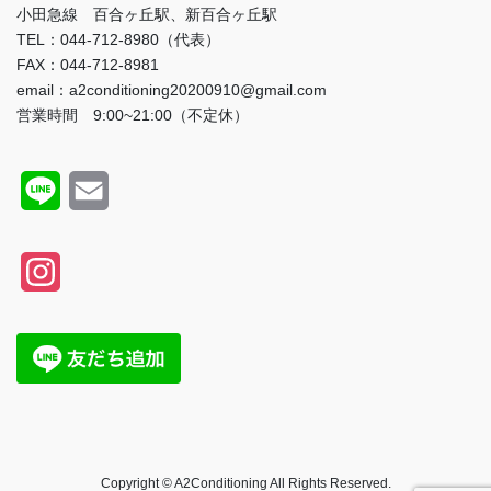
小田急線 百合ヶ丘駅、新百合ヶ丘駅
TEL：044-712-8980（代表）
FAX：044-712-8981
email：a2conditioning20200910@gmail.com
営業時間 9:00~21:00（不定休）
L
E
i
m
n
a
I
e
i
n
l
s
t
a
g
Copyright © A2Conditioning All Rights Reserved.