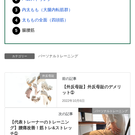
内太もも（大腿内転筋群）
太ももの全面（四頭筋）
腸腰筋
パーソナルトレーニング
カテゴリー
外反母趾
前の記事
【外反母趾】外反母趾のデメリ
ット➀
2022年10月6日
パーソナルトレーニング
次の記事
【代表トレーナーのトレーニン
グ】腰痛改善！筋トレ&ストレッ
チ➀