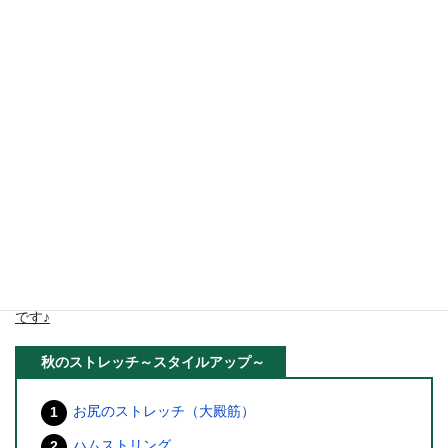
します。写真の右足の付け根のストレッチでは、お臍が右斜め前
方に向いてしまいやすいです。
骨盤を正面に向けましょう
。
〈腸腰筋が硬いことによるデメリット〉
・骨盤の前傾がキツくなり、
腰痛の原因
になります。
・足が後ろに引けないので、
お尻が上手く使えず垂れやすくなり
ます！
今回で秋のストレッチ編は一旦終結します。ご覧いただきありが
とうございました。
デスクワークのように同じ姿勢で過ごす時間が長い方は、ストレ
ッチすると気持ちが良いと思います。骨盤まわり、太ももの筋肉
を柔軟にして、美しいスタイルを手に入れてくださいね。
次回からは、「腰痛改善！筋トレ&ストレッチ」をご紹介する予定
です♪
秋のストレッチ～スタイルアップ～
お尻のストレッチ（大殿筋）
ハムストリング